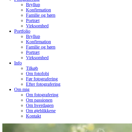
Bryllup
Konfirmation
Familie og børn
Portræt
Virksomhed
Portfolio
Bryllup
Konfirmation
Familie og børn
Portræt
Virksomhed
Info
Tilkøb
Om fotofobi
Før fotografering
Efter fotografering
Om mig
Om fotografering
Om passionen
Om hverdagen
Om øjeblikkene
Kontakt