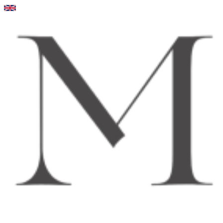
Videre
til
indhold