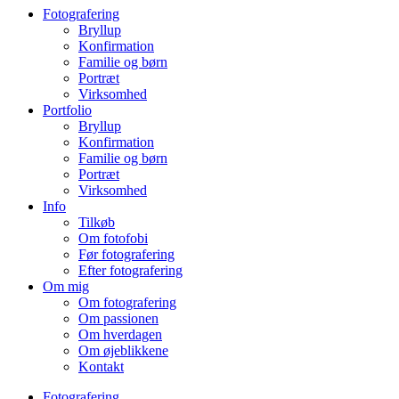
Fotografering
Bryllup
Konfirmation
Familie og børn
Portræt
Virksomhed
Portfolio
Bryllup
Konfirmation
Familie og børn
Portræt
Virksomhed
Info
Tilkøb
Om fotofobi
Før fotografering
Efter fotografering
Om mig
Om fotografering
Om passionen
Om hverdagen
Om øjeblikkene
Kontakt
Fotografering