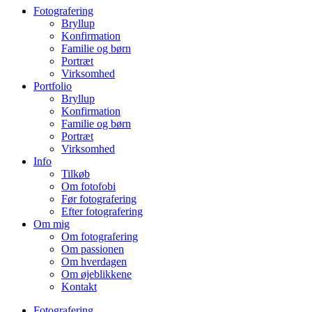
Fotografering
Bryllup
Konfirmation
Familie og børn
Portræt
Virksomhed
Portfolio
Bryllup
Konfirmation
Familie og børn
Portræt
Virksomhed
Info
Tilkøb
Om fotofobi
Før fotografering
Efter fotografering
Om mig
Om fotografering
Om passionen
Om hverdagen
Om øjeblikkene
Kontakt
Fotografering