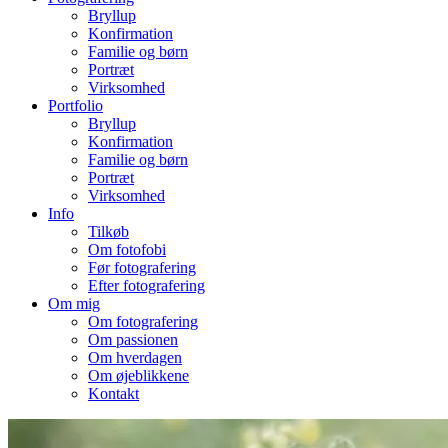
Bryllup
Konfirmation
Familie og børn
Portræt
Virksomhed
Portfolio
Bryllup
Konfirmation
Familie og børn
Portræt
Virksomhed
Info
Tilkøb
Om fotofobi
Før fotografering
Efter fotografering
Om mig
Om fotografering
Om passionen
Om hverdagen
Om øjeblikkene
Kontakt