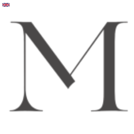
Videre
til
indhold