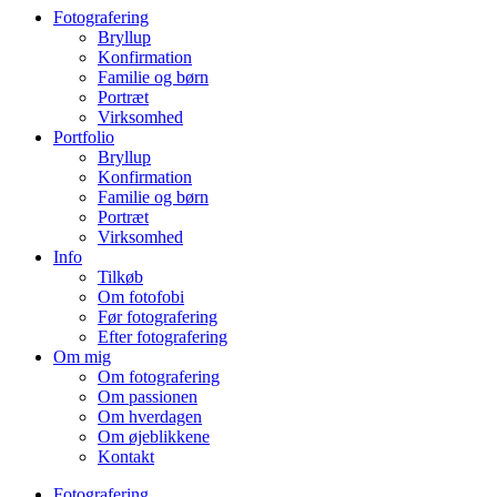
Fotografering
Bryllup
Konfirmation
Familie og børn
Portræt
Virksomhed
Portfolio
Bryllup
Konfirmation
Familie og børn
Portræt
Virksomhed
Info
Tilkøb
Om fotofobi
Før fotografering
Efter fotografering
Om mig
Om fotografering
Om passionen
Om hverdagen
Om øjeblikkene
Kontakt
Fotografering