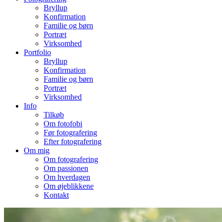
Bryllup
Konfirmation
Familie og børn
Portræt
Virksomhed
Portfolio
Bryllup
Konfirmation
Familie og børn
Portræt
Virksomhed
Info
Tilkøb
Om fotofobi
Før fotografering
Efter fotografering
Om mig
Om fotografering
Om passionen
Om hverdagen
Om øjeblikkene
Kontakt