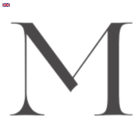
Videre
til
indhold