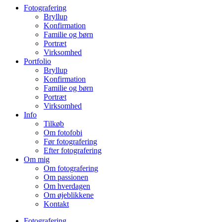
Fotografering
Bryllup
Konfirmation
Familie og børn
Portræt
Virksomhed
Portfolio
Bryllup
Konfirmation
Familie og børn
Portræt
Virksomhed
Info
Tilkøb
Om fotofobi
Før fotografering
Efter fotografering
Om mig
Om fotografering
Om passionen
Om hverdagen
Om øjeblikkene
Kontakt
Fotografering