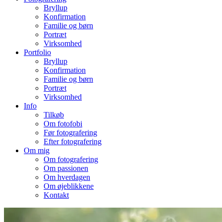
Bryllup
Konfirmation
Familie og børn
Portræt
Virksomhed
Portfolio
Bryllup
Konfirmation
Familie og børn
Portræt
Virksomhed
Info
Tilkøb
Om fotofobi
Før fotografering
Efter fotografering
Om mig
Om fotografering
Om passionen
Om hverdagen
Om øjeblikkene
Kontakt