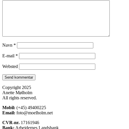
Navn
*
E-mail
*
Websted
Copyright 2025
Anette Mølholm
All rights reserved.
Mobil:
(+45) 49400225
Email:
foto@moelholm.net
CVR-nr.
17161946
Bank:
Arbejdernes Landsbank