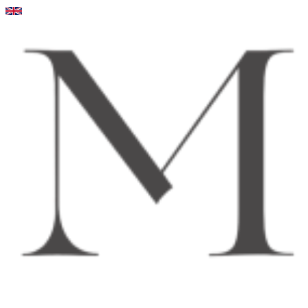
Videre
til
indhold