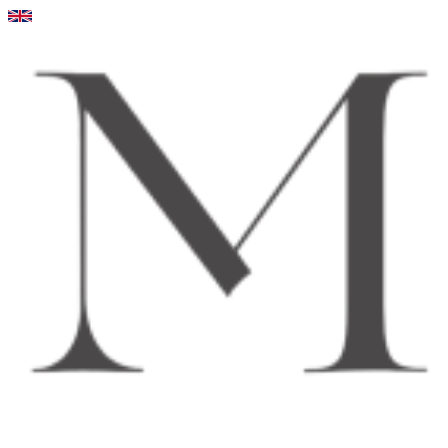
Videre
til
indhold