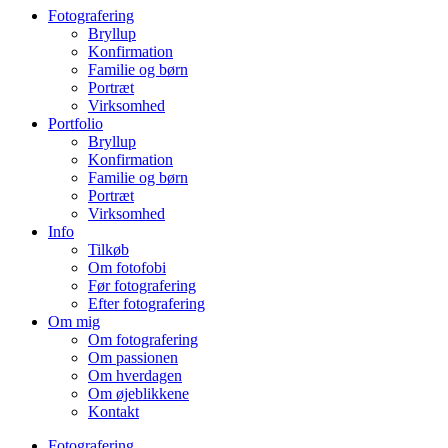
Fotografering
Bryllup
Konfirmation
Familie og børn
Portræt
Virksomhed
Portfolio
Bryllup
Konfirmation
Familie og børn
Portræt
Virksomhed
Info
Tilkøb
Om fotofobi
Før fotografering
Efter fotografering
Om mig
Om fotografering
Om passionen
Om hverdagen
Om øjeblikkene
Kontakt
Fotografering