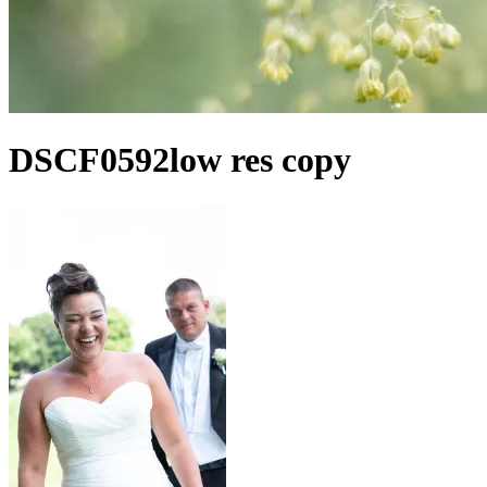
DSCF0592low res copy