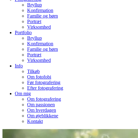
Bryllup
Konfirmation
Familie og børn
Portræt
Virksomhed
Portfolio
Bryllup
Konfirmation
Familie og børn
Portræt
Virksomhed
Info
Tilkøb
Om fotofobi
Før fotografering
Efter fotografering
Om mig
Om fotografering
Om passionen
Om hverdagen
Om øjeblikkene
Kontakt