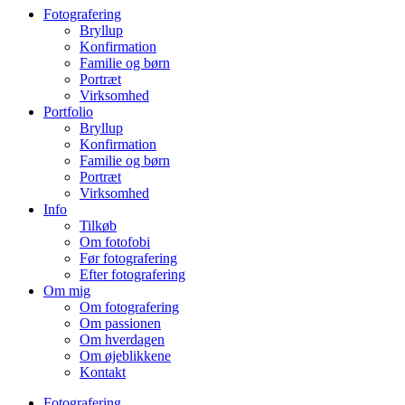
Fotografering
Bryllup
Konfirmation
Familie og børn
Portræt
Virksomhed
Portfolio
Bryllup
Konfirmation
Familie og børn
Portræt
Virksomhed
Info
Tilkøb
Om fotofobi
Før fotografering
Efter fotografering
Om mig
Om fotografering
Om passionen
Om hverdagen
Om øjeblikkene
Kontakt
Fotografering