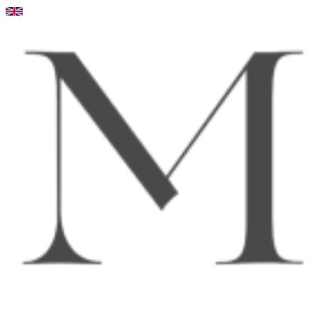
Videre
til
indhold