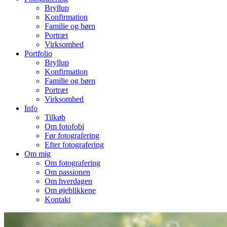
Bryllup
Konfirmation
Familie og børn
Portræt
Virksomhed
Portfolio
Bryllup
Konfirmation
Familie og børn
Portræt
Virksomhed
Info
Tilkøb
Om fotofobi
Før fotografering
Efter fotografering
Om mig
Om fotografering
Om passionen
Om hverdagen
Om øjeblikkene
Kontakt