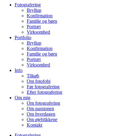
Fotografering
Bryllup
Konfirmation
Familie og børn
Portræt
Virksomhed
Portfolio
Bryllup
Konfirmation
Familie og børn
Portræt
Virksomhed
Info
Tilkøb
Om fotofobi
Før fotografering
Efter fotografering
Om mig
Om fotografering
Om passionen
Om hverdagen
Om øjeblikkene
Kontakt
Fotografering