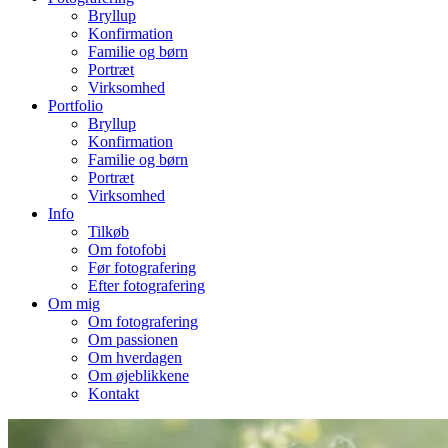
Bryllup
Konfirmation
Familie og børn
Portræt
Virksomhed
Portfolio
Bryllup
Konfirmation
Familie og børn
Portræt
Virksomhed
Info
Tilkøb
Om fotofobi
Før fotografering
Efter fotografering
Om mig
Om fotografering
Om passionen
Om hverdagen
Om øjeblikkene
Kontakt