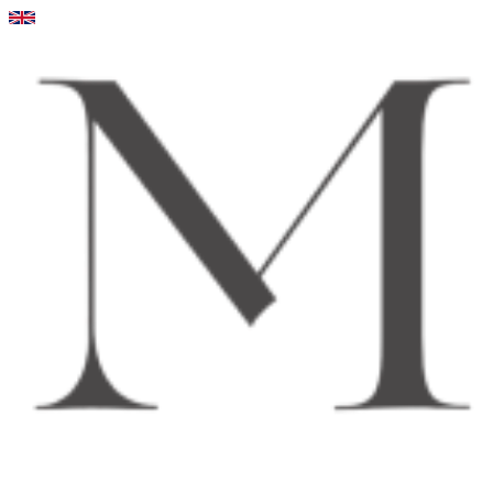
Videre
til
indhold