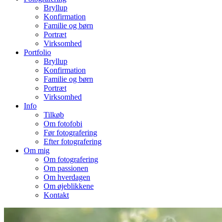
Bryllup
Konfirmation
Familie og børn
Portræt
Virksomhed
Portfolio
Bryllup
Konfirmation
Familie og børn
Portræt
Virksomhed
Info
Tilkøb
Om fotofobi
Før fotografering
Efter fotografering
Om mig
Om fotografering
Om passionen
Om hverdagen
Om øjeblikkene
Kontakt