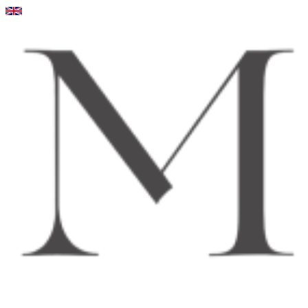
Videre
til
indhold