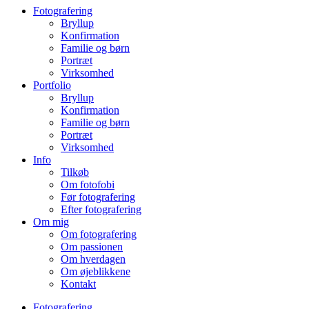
Fotografering
Bryllup
Konfirmation
Familie og børn
Portræt
Virksomhed
Portfolio
Bryllup
Konfirmation
Familie og børn
Portræt
Virksomhed
Info
Tilkøb
Om fotofobi
Før fotografering
Efter fotografering
Om mig
Om fotografering
Om passionen
Om hverdagen
Om øjeblikkene
Kontakt
Fotografering