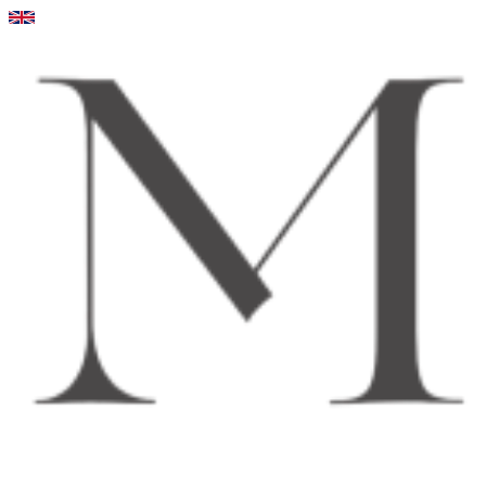
Videre
til
indhold