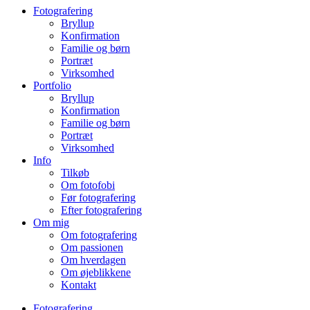
Fotografering
Bryllup
Konfirmation
Familie og børn
Portræt
Virksomhed
Portfolio
Bryllup
Konfirmation
Familie og børn
Portræt
Virksomhed
Info
Tilkøb
Om fotofobi
Før fotografering
Efter fotografering
Om mig
Om fotografering
Om passionen
Om hverdagen
Om øjeblikkene
Kontakt
Fotografering