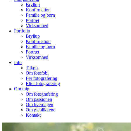
Bryllup
Konfirmation
Familie og børn
Portræt
Virksomhed
Portfolio
Bryllup
Konfirmation
Familie og børn
Portræt
Virksomhed
Info
Tilkøb
Om fotofobi
Før fotografering
Efter fotografering
Om mig
Om fotografering
Om passionen
Om hverdagen
Om øjeblikkene
Kontakt