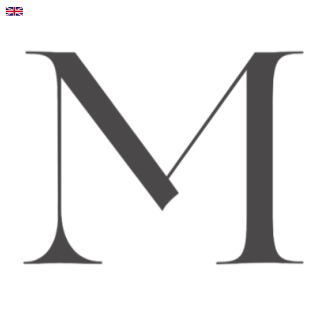
Videre
til
indhold