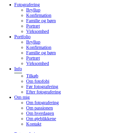
Fotografering
Bryllup
Konfirmation
Familie og børn
Portræt
Virksomhed
Portfolio
Bryllup
Konfirmation
Familie og børn
Portræt
Virksomhed
Info
Tilkøb
Om fotofobi
Før fotografering
Efter fotografering
Om mig
Om fotografering
Om passionen
Om hverdagen
Om øjeblikkene
Kontakt