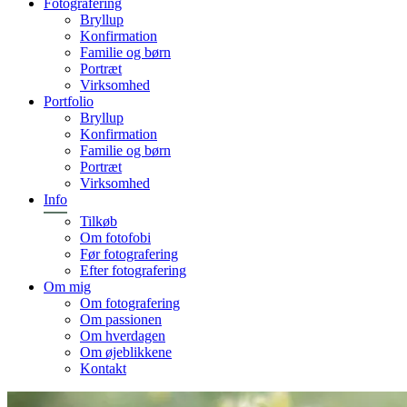
Fotografering
Bryllup
Konfirmation
Familie og børn
Portræt
Virksomhed
Portfolio
Bryllup
Konfirmation
Familie og børn
Portræt
Virksomhed
Info
Tilkøb
Om fotofobi
Før fotografering
Efter fotografering
Om mig
Om fotografering
Om passionen
Om hverdagen
Om øjeblikkene
Kontakt