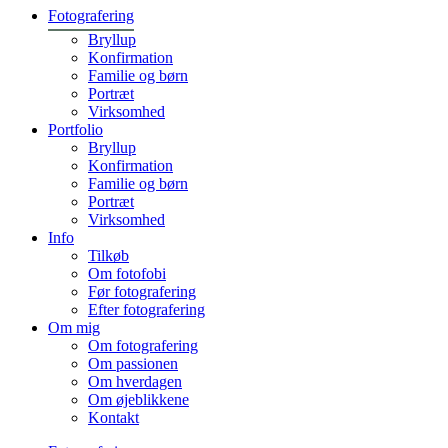
Fotografering
Bryllup
Konfirmation
Familie og børn
Portræt
Virksomhed
Portfolio
Bryllup
Konfirmation
Familie og børn
Portræt
Virksomhed
Info
Tilkøb
Om fotofobi
Før fotografering
Efter fotografering
Om mig
Om fotografering
Om passionen
Om hverdagen
Om øjeblikkene
Kontakt