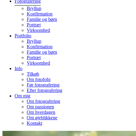
Fotografering
Bryllup
Konfirmation
Familie og børn
Portræt
Virksomhed
Portfolio
Bryllup
Konfirmation
Familie og børn
Portræt
Virksomhed
Info
Tilkøb
Om fotofobi
Før fotografering
Efter fotografering
Om mig
Om fotografering
Om passionen
Om hverdagen
Om øjeblikkene
Kontakt