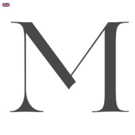
Videre
til
indhold