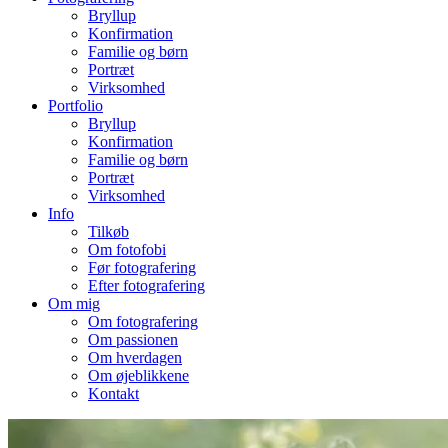
Bryllup
Konfirmation
Familie og børn
Portræt
Virksomhed
Portfolio
Bryllup
Konfirmation
Familie og børn
Portræt
Virksomhed
Info
Tilkøb
Om fotofobi
Før fotografering
Efter fotografering
Om mig
Om fotografering
Om passionen
Om hverdagen
Om øjeblikkene
Kontakt