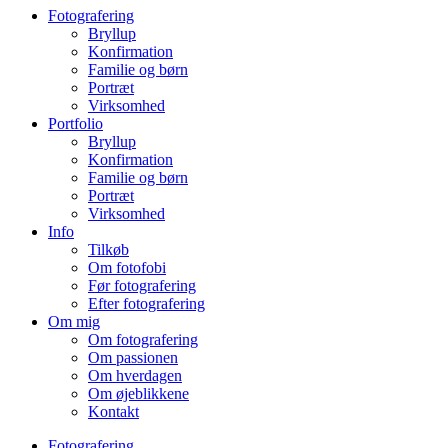
Fotografering
Bryllup
Konfirmation
Familie og børn
Portræt
Virksomhed
Portfolio
Bryllup
Konfirmation
Familie og børn
Portræt
Virksomhed
Info
Tilkøb
Om fotofobi
Før fotografering
Efter fotografering
Om mig
Om fotografering
Om passionen
Om hverdagen
Om øjeblikkene
Kontakt
Fotografering