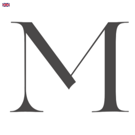
Videre
til
indhold