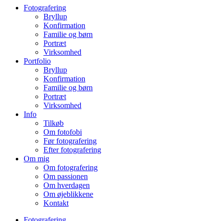
Fotografering
Bryllup
Konfirmation
Familie og børn
Portræt
Virksomhed
Portfolio
Bryllup
Konfirmation
Familie og børn
Portræt
Virksomhed
Info
Tilkøb
Om fotofobi
Før fotografering
Efter fotografering
Om mig
Om fotografering
Om passionen
Om hverdagen
Om øjeblikkene
Kontakt
Fotografering