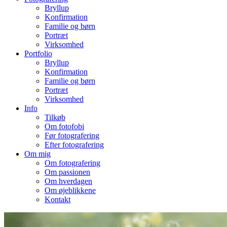
Bryllup
Konfirmation
Familie og børn
Portræt
Virksomhed
Portfolio
Bryllup
Konfirmation
Familie og børn
Portræt
Virksomhed
Info
Tilkøb
Om fotofobi
Før fotografering
Efter fotografering
Om mig
Om fotografering
Om passionen
Om hverdagen
Om øjeblikkene
Kontakt