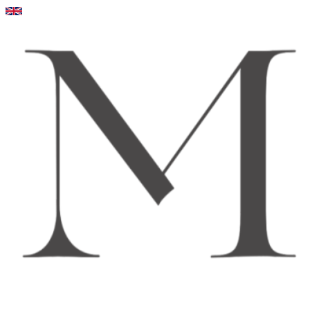
Videre
til
indhold