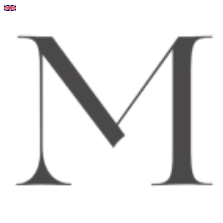
Videre
til
indhold