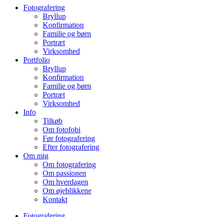
Fotografering
Bryllup
Konfirmation
Familie og børn
Portræt
Virksomhed
Portfolio
Bryllup
Konfirmation
Familie og børn
Portræt
Virksomhed
Info
Tilkøb
Om fotofobi
Før fotografering
Efter fotografering
Om mig
Om fotografering
Om passionen
Om hverdagen
Om øjeblikkene
Kontakt
Fotografering