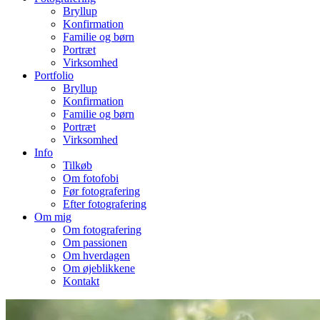
Bryllup
Konfirmation
Familie og børn
Portræt
Virksomhed
Portfolio
Bryllup
Konfirmation
Familie og børn
Portræt
Virksomhed
Info
Tilkøb
Om fotofobi
Før fotografering
Efter fotografering
Om mig
Om fotografering
Om passionen
Om hverdagen
Om øjeblikkene
Kontakt