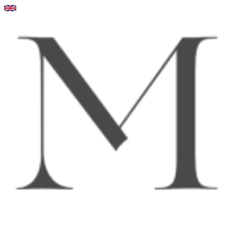
Videre
til
indhold