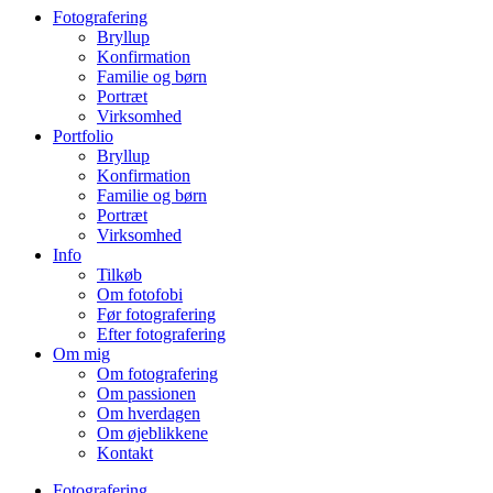
Fotografering
Bryllup
Konfirmation
Familie og børn
Portræt
Virksomhed
Portfolio
Bryllup
Konfirmation
Familie og børn
Portræt
Virksomhed
Info
Tilkøb
Om fotofobi
Før fotografering
Efter fotografering
Om mig
Om fotografering
Om passionen
Om hverdagen
Om øjeblikkene
Kontakt
Fotografering