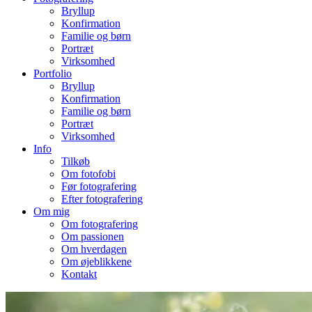
Bryllup
Konfirmation
Familie og børn
Portræt
Virksomhed
Portfolio
Bryllup
Konfirmation
Familie og børn
Portræt
Virksomhed
Info
Tilkøb
Om fotofobi
Før fotografering
Efter fotografering
Om mig
Om fotografering
Om passionen
Om hverdagen
Om øjeblikkene
Kontakt