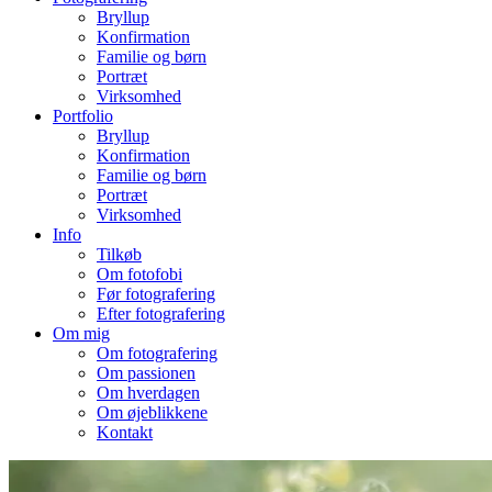
Bryllup
Konfirmation
Familie og børn
Portræt
Virksomhed
Portfolio
Bryllup
Konfirmation
Familie og børn
Portræt
Virksomhed
Info
Tilkøb
Om fotofobi
Før fotografering
Efter fotografering
Om mig
Om fotografering
Om passionen
Om hverdagen
Om øjeblikkene
Kontakt