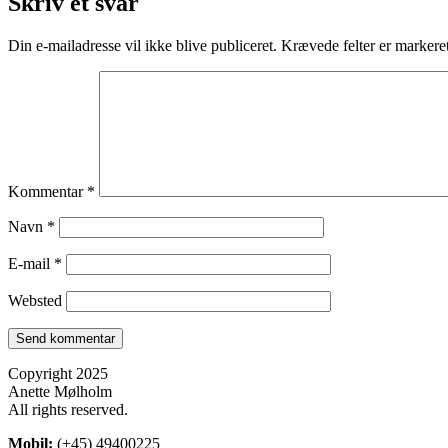
Skriv et svar
Din e-mailadresse vil ikke blive publiceret.
Krævede felter er marker
Kommentar
*
Navn
*
E-mail
*
Websted
Copyright 2025
Anette Mølholm
All rights reserved.
Mobil:
(+45) 49400225