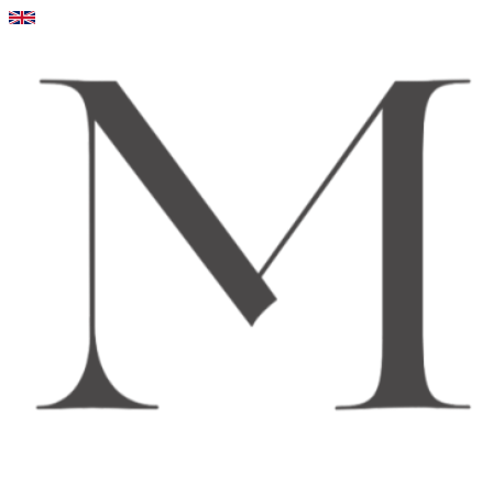
Videre
til
indhold