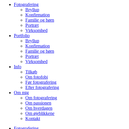
Fotografering
Bryllup
Konfirmation
Familie og børn
Portræt
Virksomhed
Portfolio
Bryllup
Konfirmation
Familie og børn
Portræt
Virksomhed
Info
Tilkøb
Om fotofobi
Før fotografering
Efter fotografering
Om mig
Om fotografering
Om passionen
Om hverdagen
Om øjeblikkene
Kontakt
Fotografering