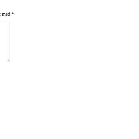
et med
*