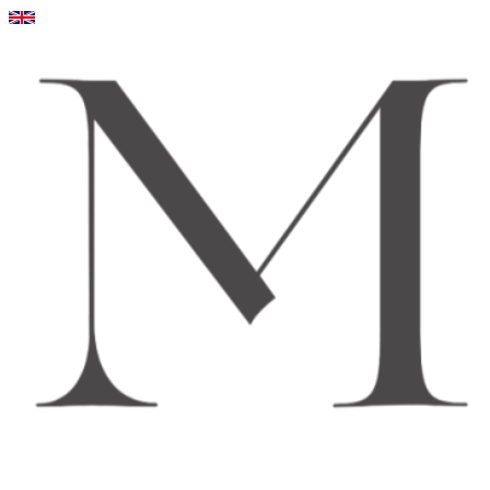
Videre
til
indhold