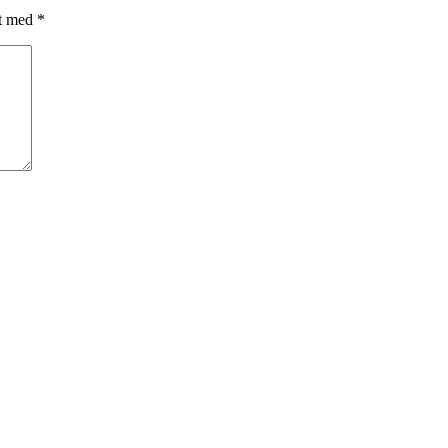
et med
*