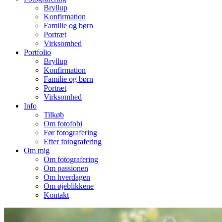
Bryllup
Konfirmation
Familie og børn
Portræt
Virksomhed
Portfolio
Bryllup
Konfirmation
Familie og børn
Portræt
Virksomhed
Info
Tilkøb
Om fotofobi
Før fotografering
Efter fotografering
Om mig
Om fotografering
Om passionen
Om hverdagen
Om øjeblikkene
Kontakt