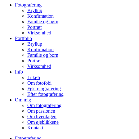
Fotografering
Bryllup
Konfirmation
Familie og børn
Portræt
Virksomhed
Portfolio
Bryllup
Konfirmation
Familie og børn
Portræt
Virksomhed
Info
Tilkøb
Om fotofobi
Før fotografering
Efter fotografering
Om mig
Om fotografering
Om passionen
Om hverdagen
Om øjeblikkene
Kontakt
Fotografering