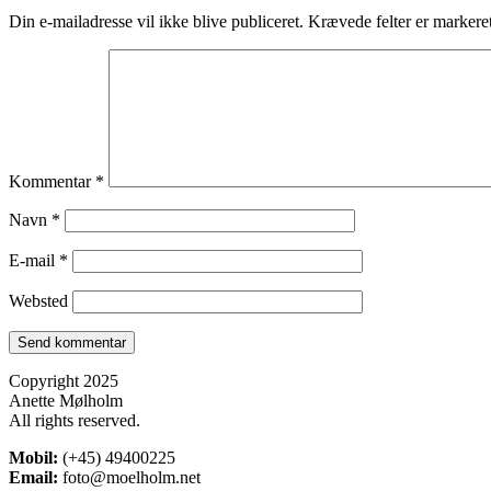
Din e-mailadresse vil ikke blive publiceret.
Krævede felter er marker
Kommentar
*
Navn
*
E-mail
*
Websted
Copyright 2025
Anette Mølholm
All rights reserved.
Mobil:
(+45) 49400225
Email:
foto@moelholm.net