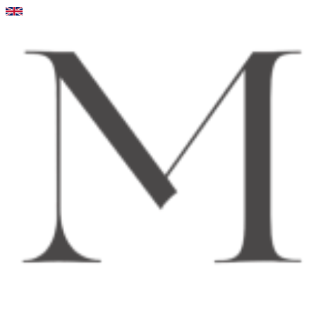
Videre
til
indhold