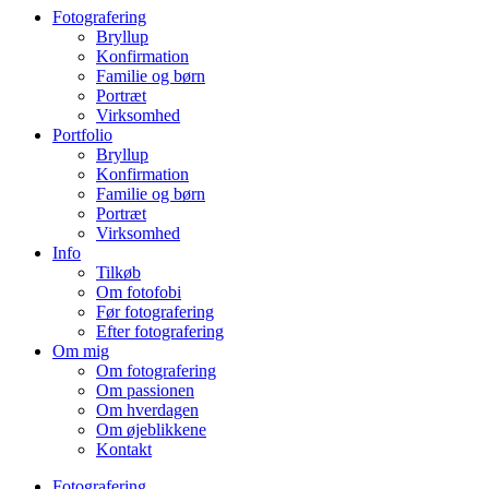
Fotografering
Bryllup
Konfirmation
Familie og børn
Portræt
Virksomhed
Portfolio
Bryllup
Konfirmation
Familie og børn
Portræt
Virksomhed
Info
Tilkøb
Om fotofobi
Før fotografering
Efter fotografering
Om mig
Om fotografering
Om passionen
Om hverdagen
Om øjeblikkene
Kontakt
Fotografering