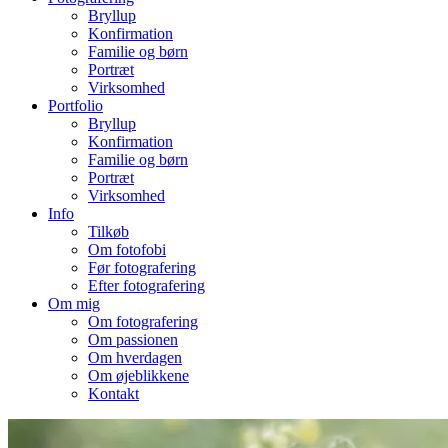
Bryllup
Konfirmation
Familie og børn
Portræt
Virksomhed
Portfolio
Bryllup
Konfirmation
Familie og børn
Portræt
Virksomhed
Info
Tilkøb
Om fotofobi
Før fotografering
Efter fotografering
Om mig
Om fotografering
Om passionen
Om hverdagen
Om øjeblikkene
Kontakt