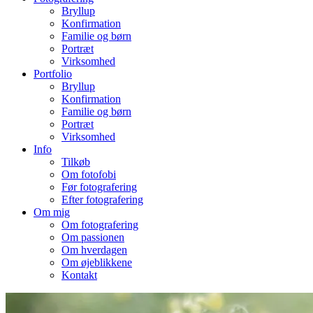
Bryllup
Konfirmation
Familie og børn
Portræt
Virksomhed
Portfolio
Bryllup
Konfirmation
Familie og børn
Portræt
Virksomhed
Info
Tilkøb
Om fotofobi
Før fotografering
Efter fotografering
Om mig
Om fotografering
Om passionen
Om hverdagen
Om øjeblikkene
Kontakt