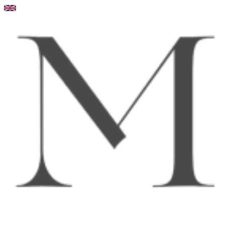
Videre
til
indhold