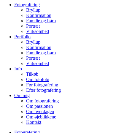
Fotografering
Bryllup
Konfirmation
Familie og børn
Portræt
Virksomhed
Portfolio
Bryllup
Konfirmation
Familie og børn
Portræt
Virksomhed
Info
Tilkøb
Om fotofobi
Før fotografering
Efter fotografering
Om mig
Om fotografering
Om passionen
Om hverdagen
Om øjeblikkene
Kontakt
Fotografering