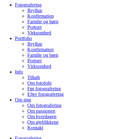
Fotografering
Bryllup
Konfirmation
Familie og børn
Portræt
Virksomhed
Portfolio
Bryllup
Konfirmation
Familie og børn
Portræt
Virksomhed
Info
Tilkøb
Om fotofobi
Før fotografering
Efter fotografering
Om mig
Om fotografering
Om passionen
Om hverdagen
Om øjeblikkene
Kontakt
Fotografering