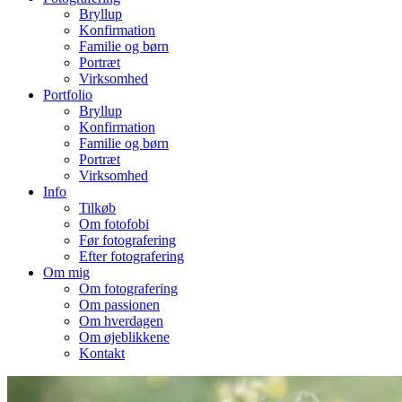
Bryllup
Konfirmation
Familie og børn
Portræt
Virksomhed
Portfolio
Bryllup
Konfirmation
Familie og børn
Portræt
Virksomhed
Info
Tilkøb
Om fotofobi
Før fotografering
Efter fotografering
Om mig
Om fotografering
Om passionen
Om hverdagen
Om øjeblikkene
Kontakt