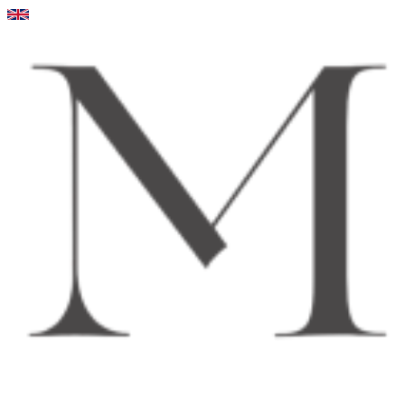
Videre
til
indhold