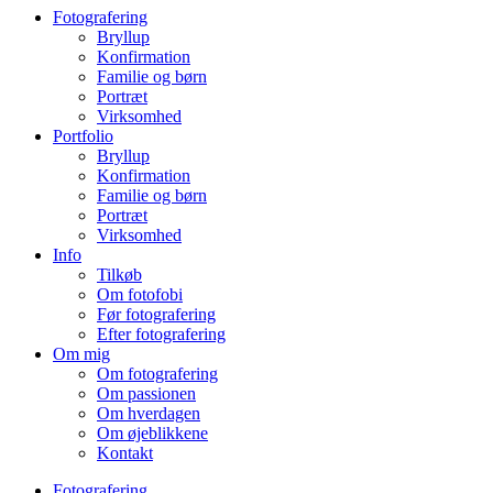
Fotografering
Bryllup
Konfirmation
Familie og børn
Portræt
Virksomhed
Portfolio
Bryllup
Konfirmation
Familie og børn
Portræt
Virksomhed
Info
Tilkøb
Om fotofobi
Før fotografering
Efter fotografering
Om mig
Om fotografering
Om passionen
Om hverdagen
Om øjeblikkene
Kontakt
Fotografering