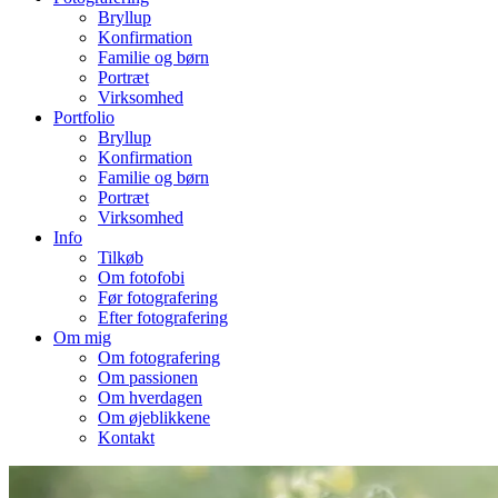
Bryllup
Konfirmation
Familie og børn
Portræt
Virksomhed
Portfolio
Bryllup
Konfirmation
Familie og børn
Portræt
Virksomhed
Info
Tilkøb
Om fotofobi
Før fotografering
Efter fotografering
Om mig
Om fotografering
Om passionen
Om hverdagen
Om øjeblikkene
Kontakt