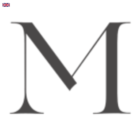
Videre
til
indhold