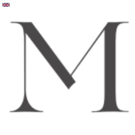
Videre
til
indhold