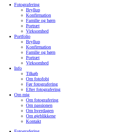
Fotografering
Bryllup
Konfirmation
Familie og børn
Portræt
Virksomhed
Portfolio
Bryllup
Konfirmation
Familie og børn
Portræt
Virksomhed
Info
Tilkøb
Om fotofobi
Før fotografering
Efter fotografering
Om mig
Om fotografering
Om passionen
Om hverdagen
Om øjeblikkene
Kontakt
Fotografering