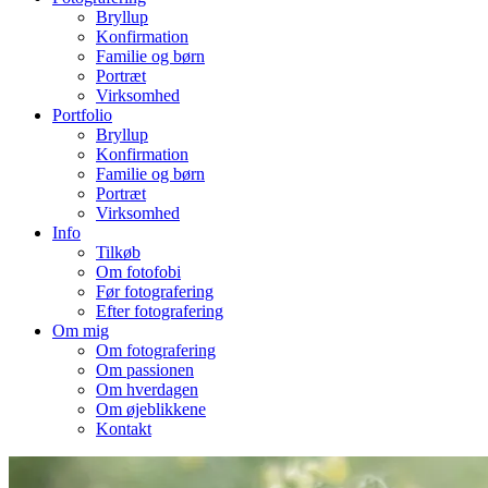
Bryllup
Konfirmation
Familie og børn
Portræt
Virksomhed
Portfolio
Bryllup
Konfirmation
Familie og børn
Portræt
Virksomhed
Info
Tilkøb
Om fotofobi
Før fotografering
Efter fotografering
Om mig
Om fotografering
Om passionen
Om hverdagen
Om øjeblikkene
Kontakt