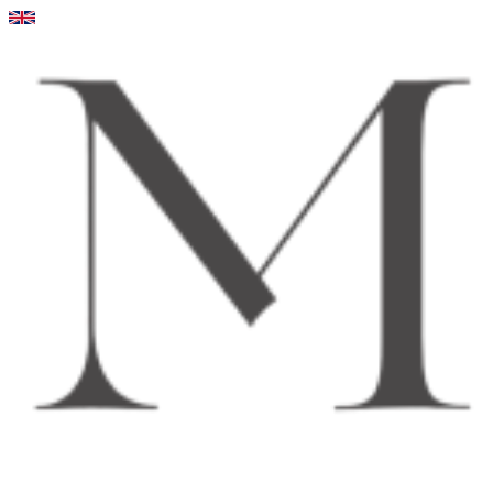
Videre
til
indhold