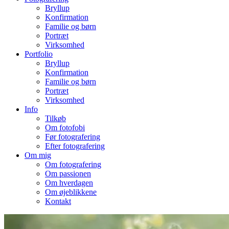
Bryllup
Konfirmation
Familie og børn
Portræt
Virksomhed
Portfolio
Bryllup
Konfirmation
Familie og børn
Portræt
Virksomhed
Info
Tilkøb
Om fotofobi
Før fotografering
Efter fotografering
Om mig
Om fotografering
Om passionen
Om hverdagen
Om øjeblikkene
Kontakt