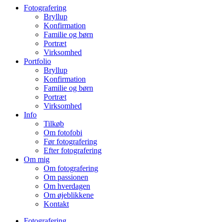
Fotografering
Bryllup
Konfirmation
Familie og børn
Portræt
Virksomhed
Portfolio
Bryllup
Konfirmation
Familie og børn
Portræt
Virksomhed
Info
Tilkøb
Om fotofobi
Før fotografering
Efter fotografering
Om mig
Om fotografering
Om passionen
Om hverdagen
Om øjeblikkene
Kontakt
Fotografering