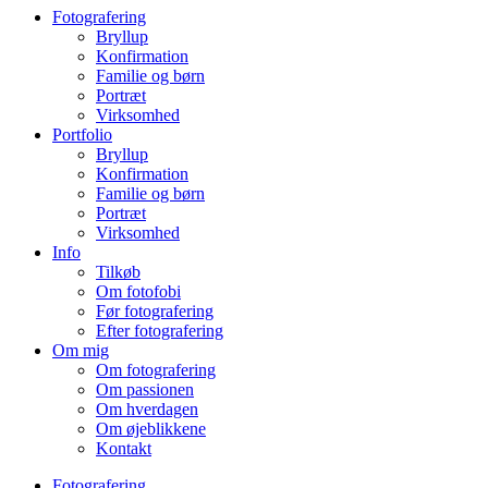
Fotografering
Bryllup
Konfirmation
Familie og børn
Portræt
Virksomhed
Portfolio
Bryllup
Konfirmation
Familie og børn
Portræt
Virksomhed
Info
Tilkøb
Om fotofobi
Før fotografering
Efter fotografering
Om mig
Om fotografering
Om passionen
Om hverdagen
Om øjeblikkene
Kontakt
Fotografering