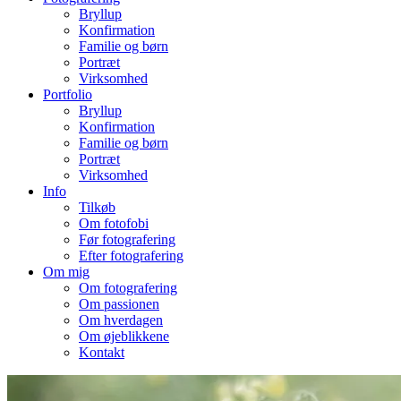
Bryllup
Konfirmation
Familie og børn
Portræt
Virksomhed
Portfolio
Bryllup
Konfirmation
Familie og børn
Portræt
Virksomhed
Info
Tilkøb
Om fotofobi
Før fotografering
Efter fotografering
Om mig
Om fotografering
Om passionen
Om hverdagen
Om øjeblikkene
Kontakt