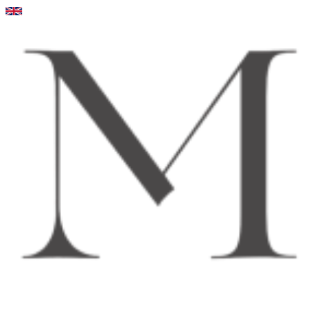
Videre
til
indhold