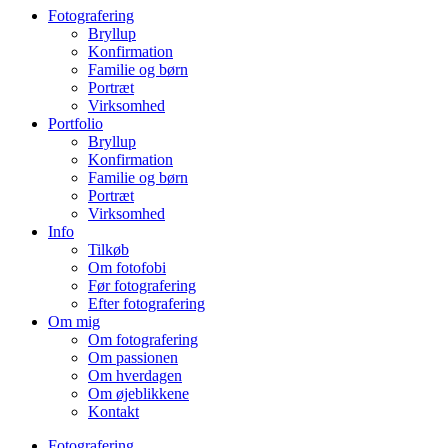
Fotografering
Bryllup
Konfirmation
Familie og børn
Portræt
Virksomhed
Portfolio
Bryllup
Konfirmation
Familie og børn
Portræt
Virksomhed
Info
Tilkøb
Om fotofobi
Før fotografering
Efter fotografering
Om mig
Om fotografering
Om passionen
Om hverdagen
Om øjeblikkene
Kontakt
Fotografering