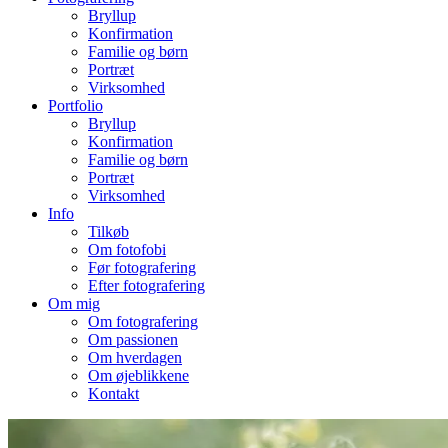
Bryllup
Konfirmation
Familie og børn
Portræt
Virksomhed
Portfolio
Bryllup
Konfirmation
Familie og børn
Portræt
Virksomhed
Info
Tilkøb
Om fotofobi
Før fotografering
Efter fotografering
Om mig
Om fotografering
Om passionen
Om hverdagen
Om øjeblikkene
Kontakt