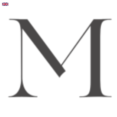
Videre
til
indhold