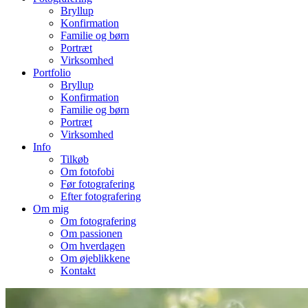
Bryllup
Konfirmation
Familie og børn
Portræt
Virksomhed
Portfolio
Bryllup
Konfirmation
Familie og børn
Portræt
Virksomhed
Info
Tilkøb
Om fotofobi
Før fotografering
Efter fotografering
Om mig
Om fotografering
Om passionen
Om hverdagen
Om øjeblikkene
Kontakt