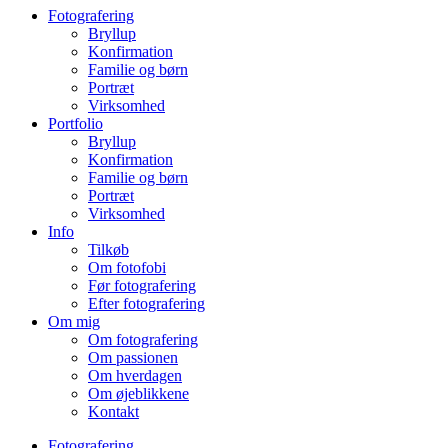
Fotografering
Bryllup
Konfirmation
Familie og børn
Portræt
Virksomhed
Portfolio
Bryllup
Konfirmation
Familie og børn
Portræt
Virksomhed
Info
Tilkøb
Om fotofobi
Før fotografering
Efter fotografering
Om mig
Om fotografering
Om passionen
Om hverdagen
Om øjeblikkene
Kontakt
Fotografering