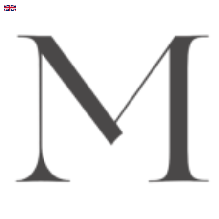
Videre
til
indhold