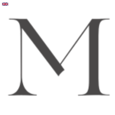
Videre
til
indhold