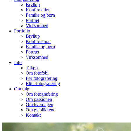
Bryllup
Konfirmation
Familie og børn
Portræt
Virksomhed
Portfolio
Bryllup
Konfirmation
Familie og børn
Portræt
Virksomhed
Info
Tilkøb
Om fotofobi
Før fotografering
Efter fotografering
Om mig
Om fotografering
Om passionen
Om hverdagen
Om øjeblikkene
Kontakt