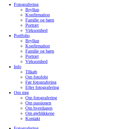
Fotografering
Bryllup
Konfirmation
Familie og børn
Portræt
Virksomhed
Portfolio
Bryllup
Konfirmation
Familie og børn
Portræt
Virksomhed
Info
Tilkøb
Om fotofobi
Før fotografering
Efter fotografering
Om mig
Om fotografering
Om passionen
Om hverdagen
Om øjeblikkene
Kontakt
Fotografering