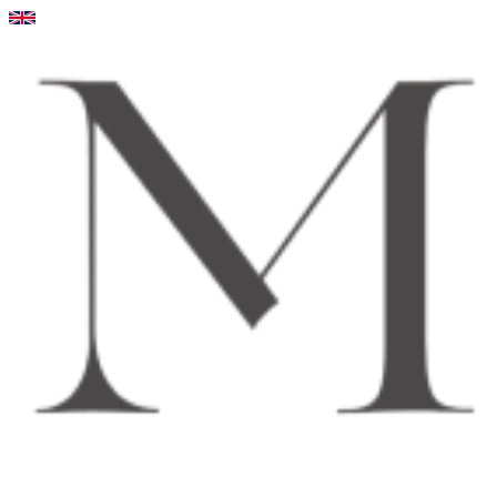
Videre
til
indhold