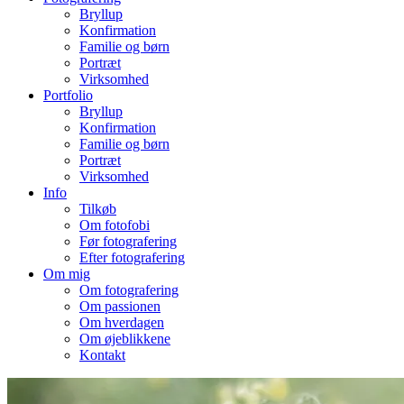
Bryllup
Konfirmation
Familie og børn
Portræt
Virksomhed
Portfolio
Bryllup
Konfirmation
Familie og børn
Portræt
Virksomhed
Info
Tilkøb
Om fotofobi
Før fotografering
Efter fotografering
Om mig
Om fotografering
Om passionen
Om hverdagen
Om øjeblikkene
Kontakt