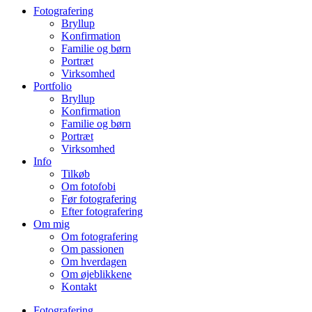
Fotografering
Bryllup
Konfirmation
Familie og børn
Portræt
Virksomhed
Portfolio
Bryllup
Konfirmation
Familie og børn
Portræt
Virksomhed
Info
Tilkøb
Om fotofobi
Før fotografering
Efter fotografering
Om mig
Om fotografering
Om passionen
Om hverdagen
Om øjeblikkene
Kontakt
Fotografering