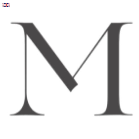
Videre
til
indhold