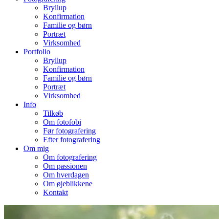
Bryllup
Konfirmation
Familie og børn
Portræt
Virksomhed
Portfolio
Bryllup
Konfirmation
Familie og børn
Portræt
Virksomhed
Info
Tilkøb
Om fotofobi
Før fotografering
Efter fotografering
Om mig
Om fotografering
Om passionen
Om hverdagen
Om øjeblikkene
Kontakt