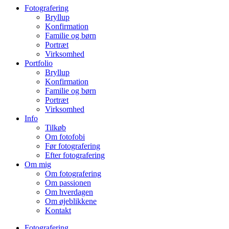
Fotografering
Bryllup
Konfirmation
Familie og børn
Portræt
Virksomhed
Portfolio
Bryllup
Konfirmation
Familie og børn
Portræt
Virksomhed
Info
Tilkøb
Om fotofobi
Før fotografering
Efter fotografering
Om mig
Om fotografering
Om passionen
Om hverdagen
Om øjeblikkene
Kontakt
Fotografering