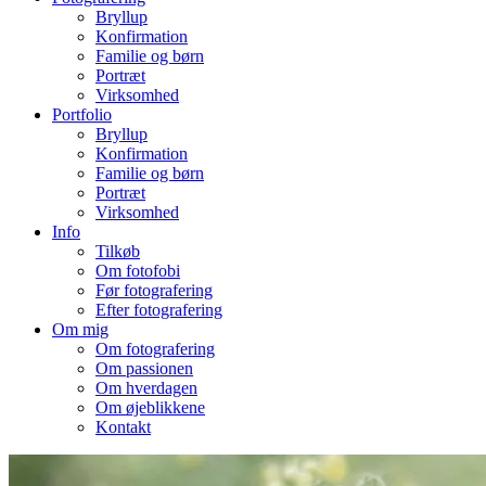
Bryllup
Konfirmation
Familie og børn
Portræt
Virksomhed
Portfolio
Bryllup
Konfirmation
Familie og børn
Portræt
Virksomhed
Info
Tilkøb
Om fotofobi
Før fotografering
Efter fotografering
Om mig
Om fotografering
Om passionen
Om hverdagen
Om øjeblikkene
Kontakt