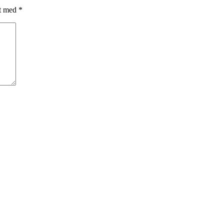
et med
*