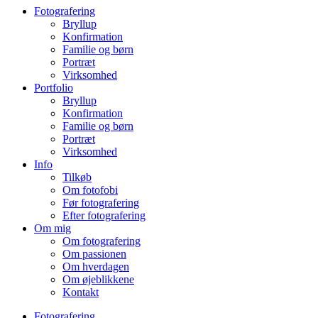
Fotografering
Bryllup
Konfirmation
Familie og børn
Portræt
Virksomhed
Portfolio
Bryllup
Konfirmation
Familie og børn
Portræt
Virksomhed
Info
Tilkøb
Om fotofobi
Før fotografering
Efter fotografering
Om mig
Om fotografering
Om passionen
Om hverdagen
Om øjeblikkene
Kontakt
Fotografering