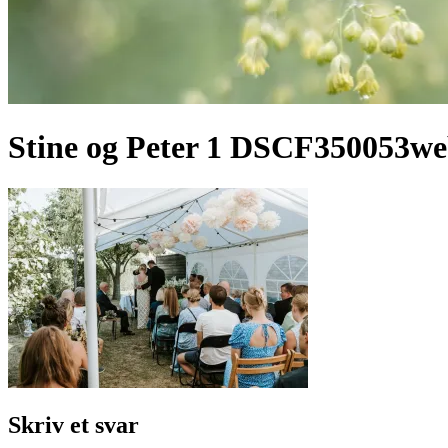
Stine og Peter 1 DSCF350053w
Skriv et svar