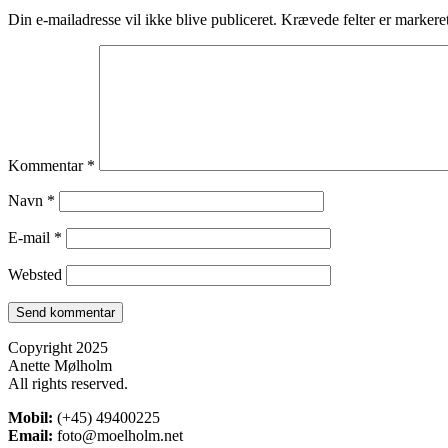
Din e-mailadresse vil ikke blive publiceret.
Krævede felter er marker
Kommentar
*
Navn
*
E-mail
*
Websted
Copyright 2025
Anette Mølholm
All rights reserved.
Mobil:
(+45) 49400225
Email:
foto@moelholm.net