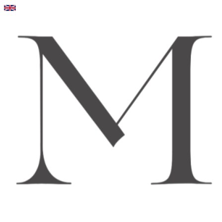
Videre
til
indhold