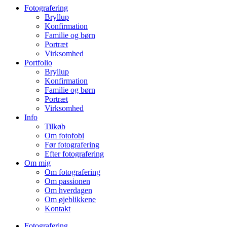
Fotografering
Bryllup
Konfirmation
Familie og børn
Portræt
Virksomhed
Portfolio
Bryllup
Konfirmation
Familie og børn
Portræt
Virksomhed
Info
Tilkøb
Om fotofobi
Før fotografering
Efter fotografering
Om mig
Om fotografering
Om passionen
Om hverdagen
Om øjeblikkene
Kontakt
Fotografering