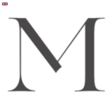
Videre
til
indhold