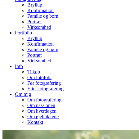
Bryllup
Konfirmation
Familie og børn
Portræt
Virksomhed
Portfolio
Bryllup
Konfirmation
Familie og børn
Portræt
Virksomhed
Info
Tilkøb
Om fotofobi
Før fotografering
Efter fotografering
Om mig
Om fotografering
Om passionen
Om hverdagen
Om øjeblikkene
Kontakt