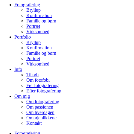
Fotografering
Bryllup
Konfirmation
Familie og børn
Portræt
Virksomhed
Portfolio
Bryllup
Konfirmation
Familie og børn
Portræt
Virksomhed
Info
Tilkøb
Om fotofobi
Før fotografering
Efter fotografering
Om mig
Om fotografering
Om passionen
Om hverdagen
Om øjeblikkene
Kontakt
Fotografering