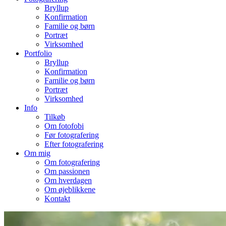
Bryllup
Konfirmation
Familie og børn
Portræt
Virksomhed
Portfolio
Bryllup
Konfirmation
Familie og børn
Portræt
Virksomhed
Info
Tilkøb
Om fotofobi
Før fotografering
Efter fotografering
Om mig
Om fotografering
Om passionen
Om hverdagen
Om øjeblikkene
Kontakt