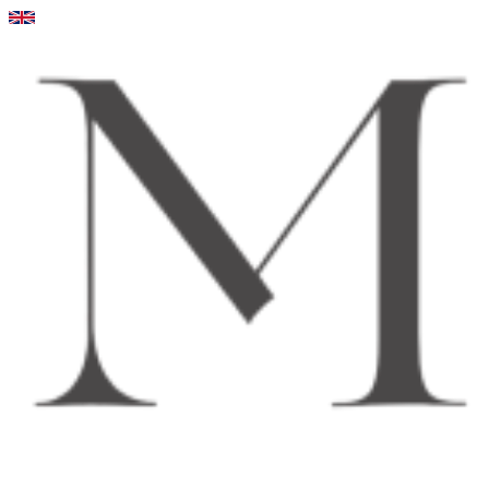
Videre
til
indhold