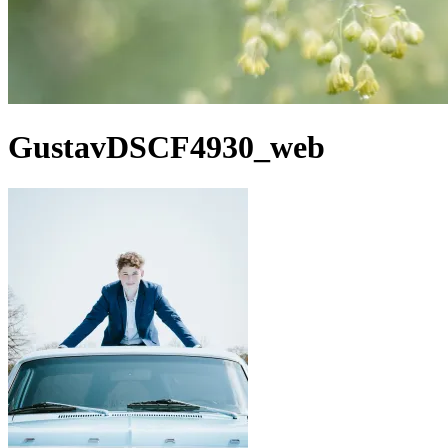
GustavDSCF4930_web