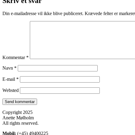
Skriv et svar
Din e-mailadresse vil ikke blive publiceret.
Krævede felter er marker
Kommentar
*
Navn
*
E-mail
*
Websted
Copyright 2025
Anette Mølholm
All rights reserved.
Mobil:
(+45) 49400225