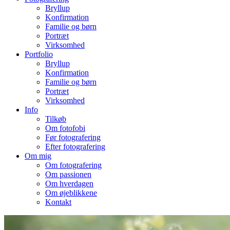
Bryllup
Konfirmation
Familie og børn
Portræt
Virksomhed
Portfolio
Bryllup
Konfirmation
Familie og børn
Portræt
Virksomhed
Info
Tilkøb
Om fotofobi
Før fotografering
Efter fotografering
Om mig
Om fotografering
Om passionen
Om hverdagen
Om øjeblikkene
Kontakt