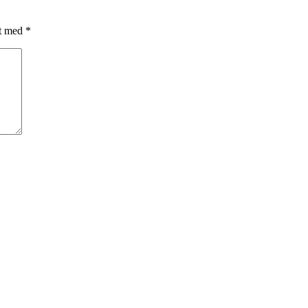
et med
*