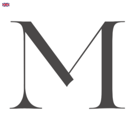
Videre
til
indhold