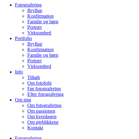
Fotografering
Bryllup
Konfirmation
Familie og børn
Portræt
Virksomhed
Portfolio
Bryllup
Konfirmation
Familie og børn
Portræt
Virksomhed
Info
Tilkøb
Om fotofobi
Før fotografering
Efter fotografering
Om mig
Om fotografering
Om passionen
Om hverdagen
Om øjeblikkene
Kontakt
Fotografering