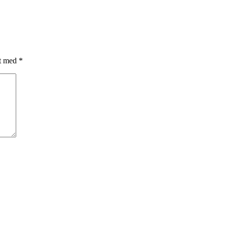
et med
*