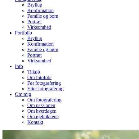
Bryllup
Konfirmation
Familie og børn
Portræt
Virksomhed
Portfolio
Bryllup
Konfirmation
Familie og børn
Portræt
Virksomhed
Info
Tilkøb
Om fotofobi
Før fotografering
Efter fotografering
Om mig
Om fotografering
Om passionen
Om hverdagen
Om øjeblikkene
Kontakt