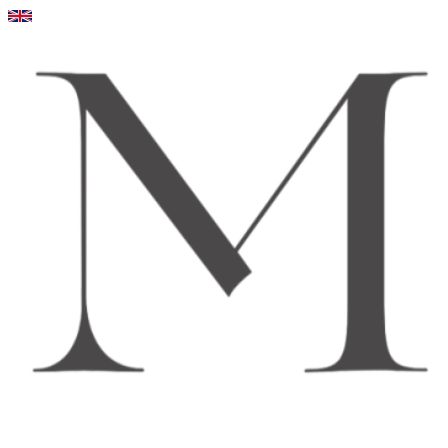
Videre
til
indhold