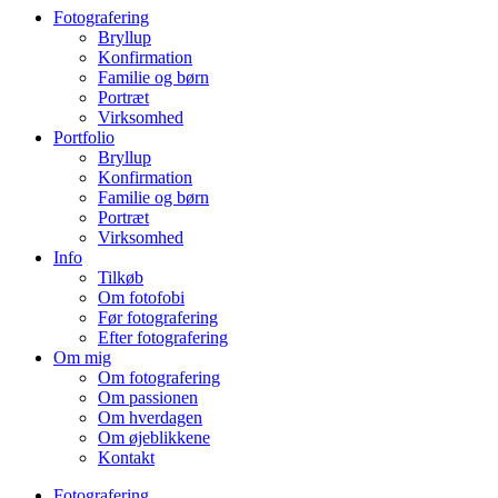
Fotografering
Bryllup
Konfirmation
Familie og børn
Portræt
Virksomhed
Portfolio
Bryllup
Konfirmation
Familie og børn
Portræt
Virksomhed
Info
Tilkøb
Om fotofobi
Før fotografering
Efter fotografering
Om mig
Om fotografering
Om passionen
Om hverdagen
Om øjeblikkene
Kontakt
Fotografering