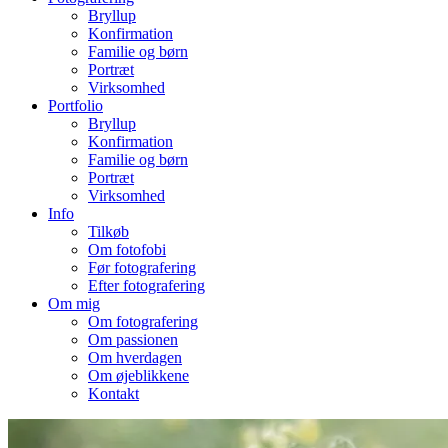
Bryllup
Konfirmation
Familie og børn
Portræt
Virksomhed
Portfolio
Bryllup
Konfirmation
Familie og børn
Portræt
Virksomhed
Info
Tilkøb
Om fotofobi
Før fotografering
Efter fotografering
Om mig
Om fotografering
Om passionen
Om hverdagen
Om øjeblikkene
Kontakt