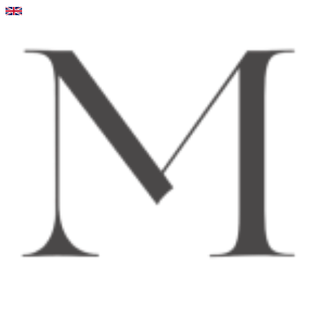
Videre
til
indhold