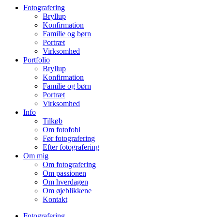
Fotografering
Bryllup
Konfirmation
Familie og børn
Portræt
Virksomhed
Portfolio
Bryllup
Konfirmation
Familie og børn
Portræt
Virksomhed
Info
Tilkøb
Om fotofobi
Før fotografering
Efter fotografering
Om mig
Om fotografering
Om passionen
Om hverdagen
Om øjeblikkene
Kontakt
Fotografering