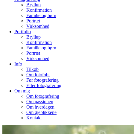
Bryllup
Konfirmation
Familie og børn
Portræt
Virksomhed
Portfolio
Bryllup
Konfirmation
Familie og børn
Portræt
Virksomhed
Info
Tilkøb
Om fotofobi
Før fotografering
Efter fotografering
Om mig
Om fotografering
Om passionen
Om hverdagen
Om øjeblikkene
Kontakt