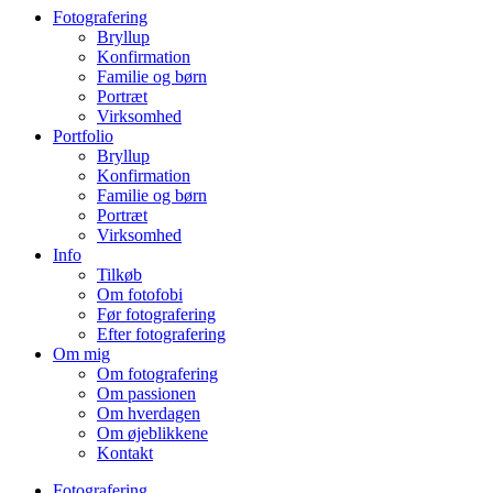
Fotografering
Bryllup
Konfirmation
Familie og børn
Portræt
Virksomhed
Portfolio
Bryllup
Konfirmation
Familie og børn
Portræt
Virksomhed
Info
Tilkøb
Om fotofobi
Før fotografering
Efter fotografering
Om mig
Om fotografering
Om passionen
Om hverdagen
Om øjeblikkene
Kontakt
Fotografering