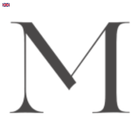
Videre
til
indhold