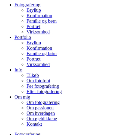
Fotografering
Bryllup
Konfirmation
Familie og børn
Portræt
Virksomhed
Portfolio
Bryllup
Konfirmation
Familie og børn
Portræt
Virksomhed
Info
Tilkøb
Om fotofobi
Før fotografering
Efter fotografering
Om mig
Om fotografering
Om passionen
Om hverdagen
Om øjeblikkene
Kontakt
Fotografering