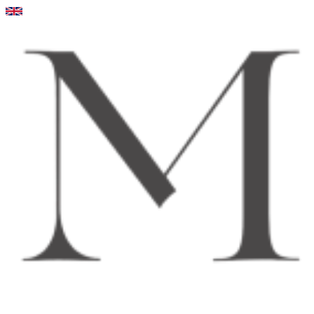
Videre
til
indhold