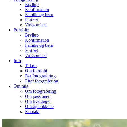
Bryllup
Konfirmation
Familie og børn
Portræt
Virksomhed
Portfolio
Bryllup
Konfirmation
Familie og børn
Portræt
Virksomhed
Info
Tilkøb
Om fotofobi
Før fotografering
Efter fotografering
Om mig
Om fotografering
Om passionen
Om hverdagen
Om øjeblikkene
Kontakt