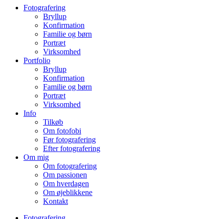
Fotografering
Bryllup
Konfirmation
Familie og børn
Portræt
Virksomhed
Portfolio
Bryllup
Konfirmation
Familie og børn
Portræt
Virksomhed
Info
Tilkøb
Om fotofobi
Før fotografering
Efter fotografering
Om mig
Om fotografering
Om passionen
Om hverdagen
Om øjeblikkene
Kontakt
Fotografering