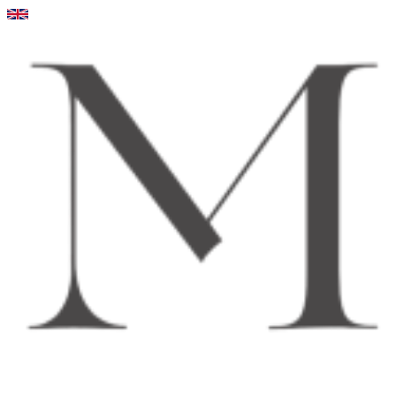
Videre
til
indhold