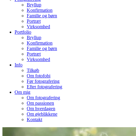
Bryllup
Konfirmation
Familie og børn
Portræt
Virksomhed
Portfolio
Bryllup
Konfirmation
Familie og børn
Portræt
Virksomhed
Info
Tilkøb
Om fotofobi
Før fotografering
Efter fotografering
Om mig
Om fotografering
Om passionen
Om hverdagen
Om øjeblikkene
Kontakt