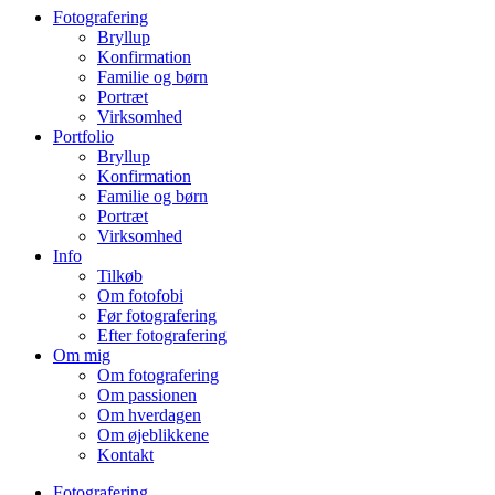
Fotografering
Bryllup
Konfirmation
Familie og børn
Portræt
Virksomhed
Portfolio
Bryllup
Konfirmation
Familie og børn
Portræt
Virksomhed
Info
Tilkøb
Om fotofobi
Før fotografering
Efter fotografering
Om mig
Om fotografering
Om passionen
Om hverdagen
Om øjeblikkene
Kontakt
Fotografering