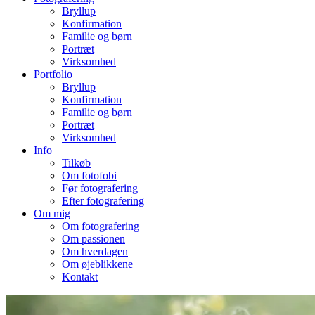
Bryllup
Konfirmation
Familie og børn
Portræt
Virksomhed
Portfolio
Bryllup
Konfirmation
Familie og børn
Portræt
Virksomhed
Info
Tilkøb
Om fotofobi
Før fotografering
Efter fotografering
Om mig
Om fotografering
Om passionen
Om hverdagen
Om øjeblikkene
Kontakt