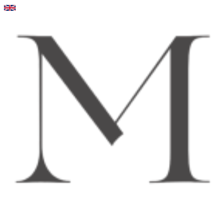
Videre
til
indhold