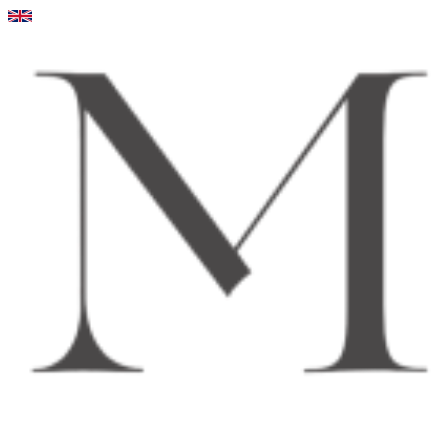
Videre
til
indhold