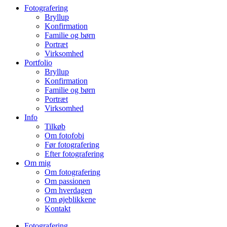
Fotografering
Bryllup
Konfirmation
Familie og børn
Portræt
Virksomhed
Portfolio
Bryllup
Konfirmation
Familie og børn
Portræt
Virksomhed
Info
Tilkøb
Om fotofobi
Før fotografering
Efter fotografering
Om mig
Om fotografering
Om passionen
Om hverdagen
Om øjeblikkene
Kontakt
Fotografering