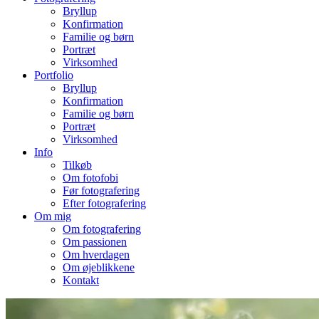
Bryllup
Konfirmation
Familie og børn
Portræt
Virksomhed
Portfolio
Bryllup
Konfirmation
Familie og børn
Portræt
Virksomhed
Info
Tilkøb
Om fotofobi
Før fotografering
Efter fotografering
Om mig
Om fotografering
Om passionen
Om hverdagen
Om øjeblikkene
Kontakt