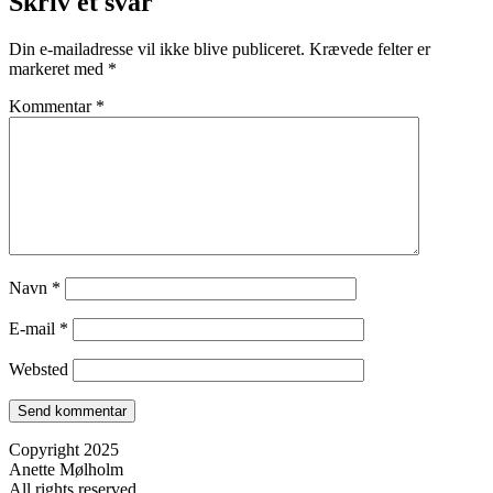
Skriv et svar
Din e-mailadresse vil ikke blive publiceret.
Krævede felter er
markeret med
*
Kommentar
*
Navn
*
E-mail
*
Websted
Copyright 2025
Anette Mølholm
All rights reserved.