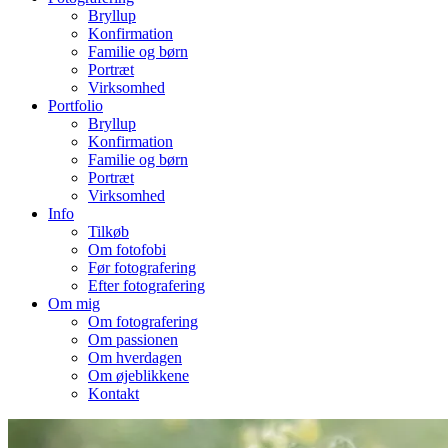
Bryllup
Konfirmation
Familie og børn
Portræt
Virksomhed
Portfolio
Bryllup
Konfirmation
Familie og børn
Portræt
Virksomhed
Info
Tilkøb
Om fotofobi
Før fotografering
Efter fotografering
Om mig
Om fotografering
Om passionen
Om hverdagen
Om øjeblikkene
Kontakt