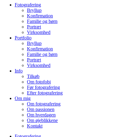
Fotografering
Bryllup
Konfirmation
Familie og børn
Portræt
Virksomhed
Portfolio
Bryllup
Konfirmation
Familie og børn
Portræt
Virksomhed
Info
Tilkøb
Om fotofobi
Før fotografering
Efter fotografering
Om mig
Om fotografering
Om passionen
Om hverdagen
Om øjeblikkene
Kontakt
Fotografering