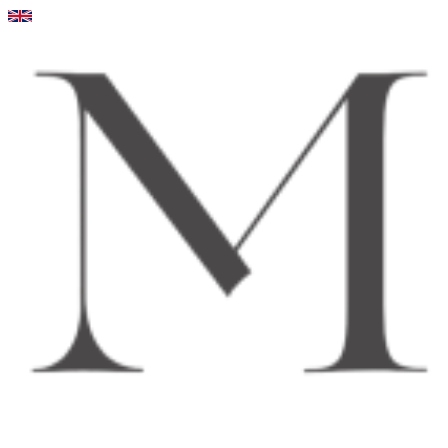
Videre
til
indhold