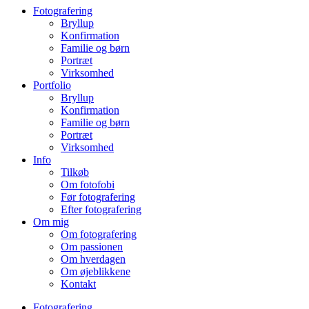
Fotografering
Bryllup
Konfirmation
Familie og børn
Portræt
Virksomhed
Portfolio
Bryllup
Konfirmation
Familie og børn
Portræt
Virksomhed
Info
Tilkøb
Om fotofobi
Før fotografering
Efter fotografering
Om mig
Om fotografering
Om passionen
Om hverdagen
Om øjeblikkene
Kontakt
Fotografering