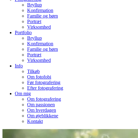
Bryllup
Konfirmation
Familie og børn
Portræt
Virksomhed
Portfolio
Bryllup
Konfirmation
Familie og børn
Portræt
Virksomhed
Info
Tilkøb
Om fotofobi
Før fotografering
Efter fotografering
Om mig
Om fotografering
Om passionen
Om hverdagen
Om øjeblikkene
Kontakt