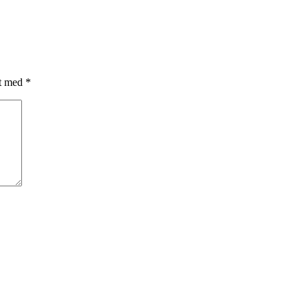
et med
*