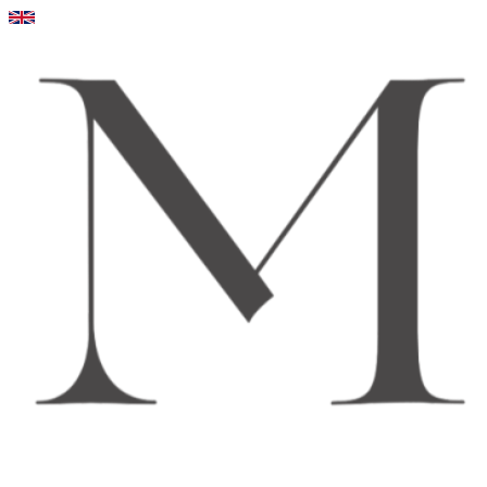
Videre
til
indhold