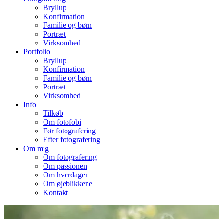
Bryllup
Konfirmation
Familie og børn
Portræt
Virksomhed
Portfolio
Bryllup
Konfirmation
Familie og børn
Portræt
Virksomhed
Info
Tilkøb
Om fotofobi
Før fotografering
Efter fotografering
Om mig
Om fotografering
Om passionen
Om hverdagen
Om øjeblikkene
Kontakt