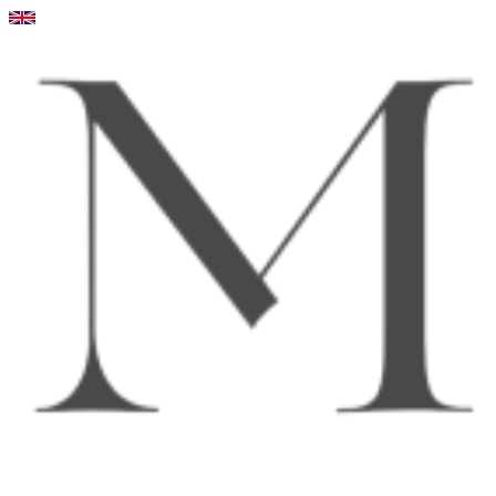
Videre
til
indhold