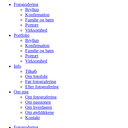
Fotografering
Bryllup
Konfirmation
Familie og børn
Portræt
Virksomhed
Portfolio
Bryllup
Konfirmation
Familie og børn
Portræt
Virksomhed
Info
Tilkøb
Om fotofobi
Før fotografering
Efter fotografering
Om mig
Om fotografering
Om passionen
Om hverdagen
Om øjeblikkene
Kontakt
Fotografering