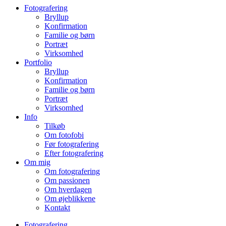
Fotografering
Bryllup
Konfirmation
Familie og børn
Portræt
Virksomhed
Portfolio
Bryllup
Konfirmation
Familie og børn
Portræt
Virksomhed
Info
Tilkøb
Om fotofobi
Før fotografering
Efter fotografering
Om mig
Om fotografering
Om passionen
Om hverdagen
Om øjeblikkene
Kontakt
Fotografering