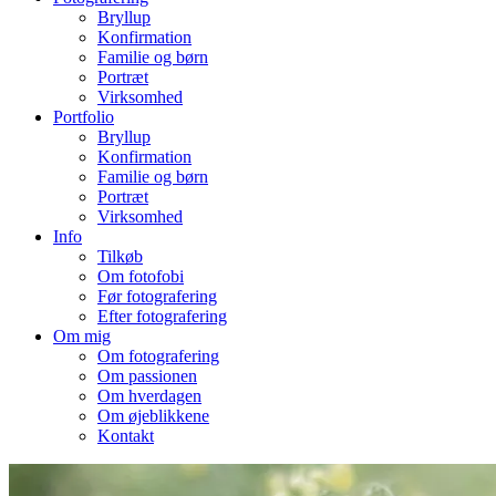
Bryllup
Konfirmation
Familie og børn
Portræt
Virksomhed
Portfolio
Bryllup
Konfirmation
Familie og børn
Portræt
Virksomhed
Info
Tilkøb
Om fotofobi
Før fotografering
Efter fotografering
Om mig
Om fotografering
Om passionen
Om hverdagen
Om øjeblikkene
Kontakt