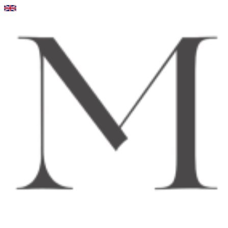
Videre
til
indhold