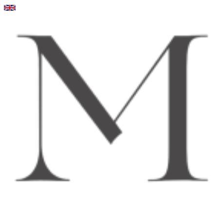
Videre
til
indhold