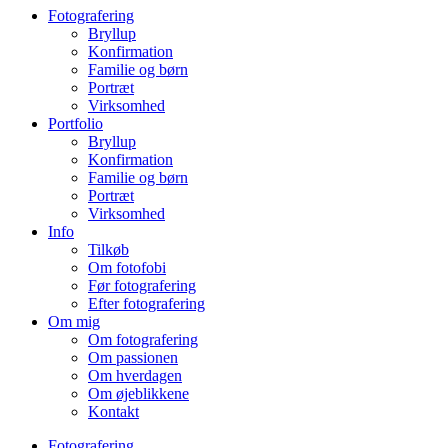
Fotografering
Bryllup
Konfirmation
Familie og børn
Portræt
Virksomhed
Portfolio
Bryllup
Konfirmation
Familie og børn
Portræt
Virksomhed
Info
Tilkøb
Om fotofobi
Før fotografering
Efter fotografering
Om mig
Om fotografering
Om passionen
Om hverdagen
Om øjeblikkene
Kontakt
Fotografering