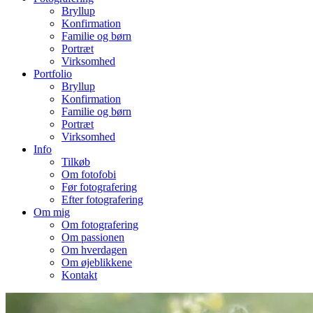
Bryllup
Konfirmation
Familie og børn
Portræt
Virksomhed
Portfolio
Bryllup
Konfirmation
Familie og børn
Portræt
Virksomhed
Info
Tilkøb
Om fotofobi
Før fotografering
Efter fotografering
Om mig
Om fotografering
Om passionen
Om hverdagen
Om øjeblikkene
Kontakt