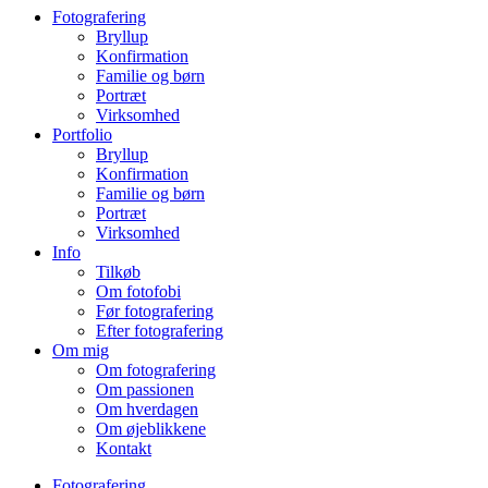
Fotografering
Bryllup
Konfirmation
Familie og børn
Portræt
Virksomhed
Portfolio
Bryllup
Konfirmation
Familie og børn
Portræt
Virksomhed
Info
Tilkøb
Om fotofobi
Før fotografering
Efter fotografering
Om mig
Om fotografering
Om passionen
Om hverdagen
Om øjeblikkene
Kontakt
Fotografering