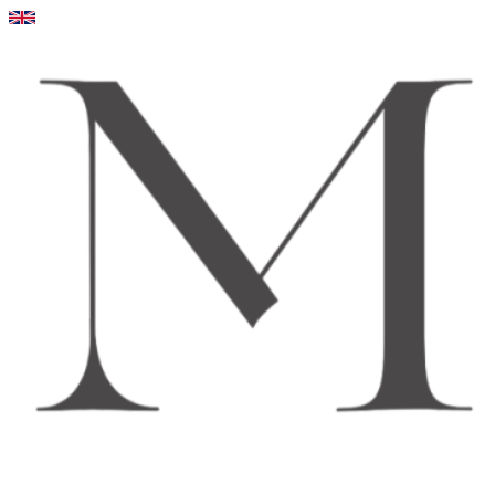
Videre
til
indhold