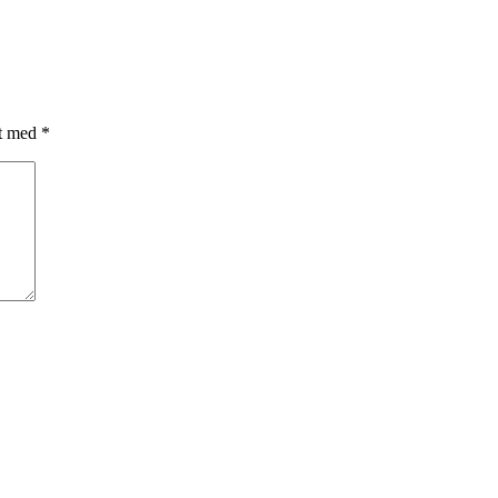
et med
*