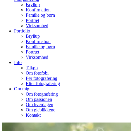
Bryllup
Konfirmation
Familie og børn
Portræt
Virksomhed
Portfolio
Bryllup
Konfirmation
Familie og børn
Portræt
Virksomhed
Info
Tilkøb
Om fotofobi
Før fotografering
Efter fotografering
Om mig
Om fotografering
Om passionen
Om hverdagen
Om øjeblikkene
Kontakt