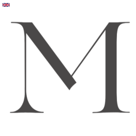
Videre
til
indhold