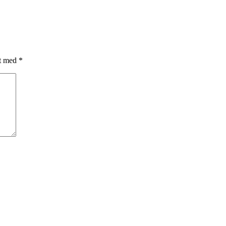
et med
*