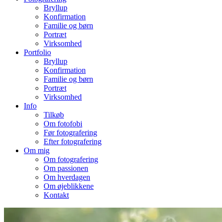
Bryllup
Konfirmation
Familie og børn
Portræt
Virksomhed
Portfolio
Bryllup
Konfirmation
Familie og børn
Portræt
Virksomhed
Info
Tilkøb
Om fotofobi
Før fotografering
Efter fotografering
Om mig
Om fotografering
Om passionen
Om hverdagen
Om øjeblikkene
Kontakt