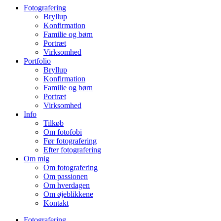
Fotografering
Bryllup
Konfirmation
Familie og børn
Portræt
Virksomhed
Portfolio
Bryllup
Konfirmation
Familie og børn
Portræt
Virksomhed
Info
Tilkøb
Om fotofobi
Før fotografering
Efter fotografering
Om mig
Om fotografering
Om passionen
Om hverdagen
Om øjeblikkene
Kontakt
Fotografering