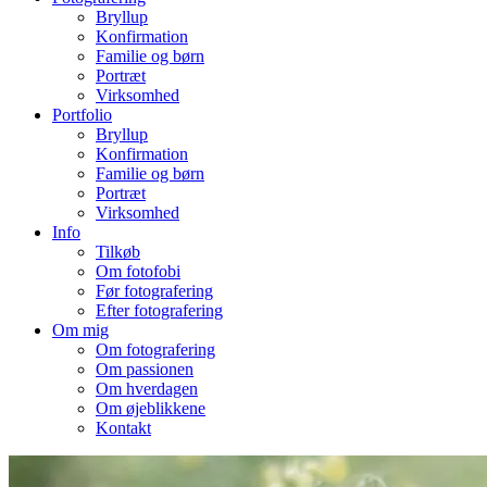
Bryllup
Konfirmation
Familie og børn
Portræt
Virksomhed
Portfolio
Bryllup
Konfirmation
Familie og børn
Portræt
Virksomhed
Info
Tilkøb
Om fotofobi
Før fotografering
Efter fotografering
Om mig
Om fotografering
Om passionen
Om hverdagen
Om øjeblikkene
Kontakt