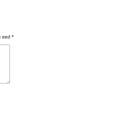
et med
*