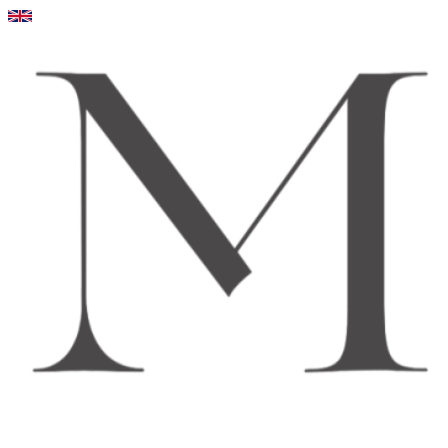
Videre
til
indhold