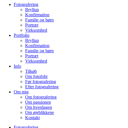
Fotografering
Bryllup
Konfirmation
Familie og børn
Portræt
Virksomhed
Portfolio
Bryllup
Konfirmation
Familie og børn
Portræt
Virksomhed
Info
Tilkøb
Om fotofobi
Før fotografering
Efter fotografering
Om mig
Om fotografering
Om passionen
Om hverdagen
Om øjeblikkene
Kontakt
Fotografering