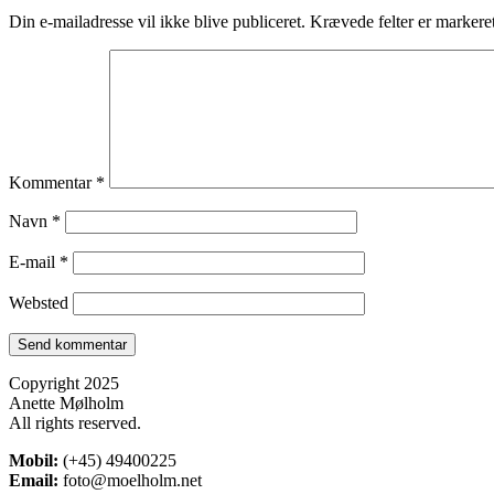
Din e-mailadresse vil ikke blive publiceret.
Krævede felter er marker
Kommentar
*
Navn
*
E-mail
*
Websted
Copyright 2025
Anette Mølholm
All rights reserved.
Mobil:
(+45) 49400225
Email:
foto@moelholm.net