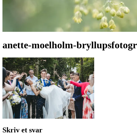
anette-moelholm-bryllupsfotogr
Skriv et svar