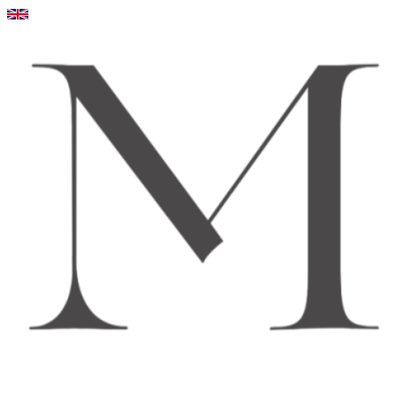
Videre
til
indhold