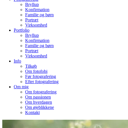
Bryllup
Konfirmation
Familie og børn
Portræt
Virksomhed
Portfolio
Bryllup
Konfirmation
Familie og børn
Portræt
Virksomhed
Info
Tilkøb
Om fotofobi
Før fotografering
Efter fotografering
Om mig
Om fotografering
Om passionen
Om hverdagen
Om øjeblikkene
Kontakt