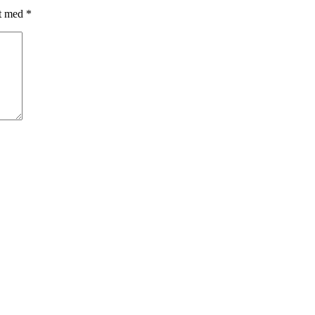
et med
*