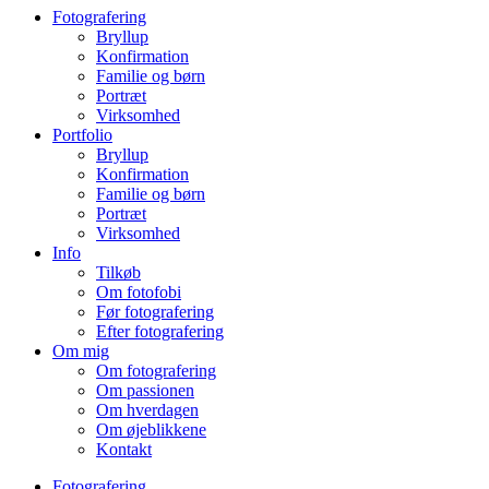
Fotografering
Bryllup
Konfirmation
Familie og børn
Portræt
Virksomhed
Portfolio
Bryllup
Konfirmation
Familie og børn
Portræt
Virksomhed
Info
Tilkøb
Om fotofobi
Før fotografering
Efter fotografering
Om mig
Om fotografering
Om passionen
Om hverdagen
Om øjeblikkene
Kontakt
Fotografering