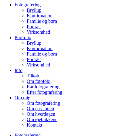
Fotografering
Bryllup
Konfirmation
Familie og børn
Portræt
Virksomhed
Portfolio
Bryllup
Konfirmation
Familie og børn
Portræt
Virksomhed
Info
Tilkøb
Om fotofobi
Før fotografering
Efter fotografering
Om mig
Om fotografering
Om passionen
Om hverdagen
Om øjeblikkene
Kontakt
Fotografering