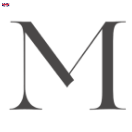
Videre
til
indhold