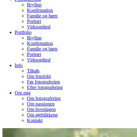
Bryllup
Konfirmation
Familie og børn
Portræt
Virksomhed
Portfolio
Bryllup
Konfirmation
Familie og børn
Portræt
Virksomhed
Info
Tilkøb
Om fotofobi
Før fotografering
Efter fotografering
Om mig
Om fotografering
Om passionen
Om hverdagen
Om øjeblikkene
Kontakt